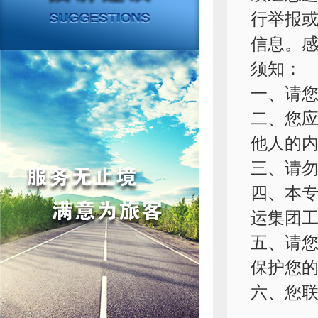
行举报
信息。
须知：
一、请
二、您
他人的内
三、请
四、本
运集团
五、请
保护您
六、您