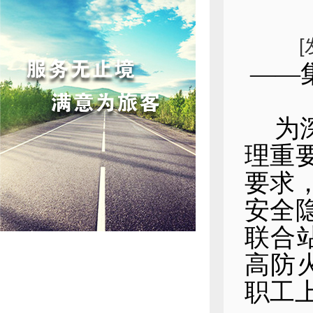
——
为
理重
要求
安全
联合
高防
职工