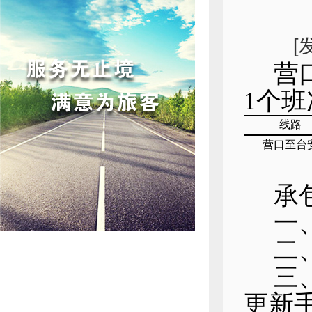
[
营
1个
线路
营口至
台
承
一
二
三
更新