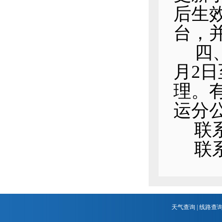
后生效
台，
四
月2日
理。
运分
联
联
天气查询
|
线路查