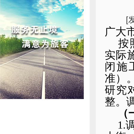
[
广大
按
实际
闭施
准）
研究
整。
（
1