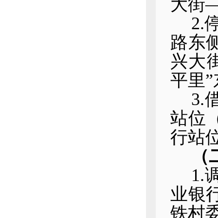
大街
2
路东
兴大
平里
3
站位
行站
（
1
业银
铁村委