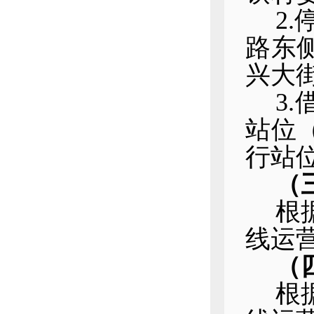
2
路东
兴大
3
站位
行站
（
根
线运
（
根