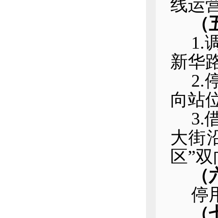
线运
（
1
新华
2
向站
3
大街沿
区”双
（
停
（