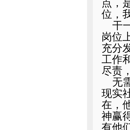
点，
位，
干
岗位
充分
工作
尽责
无
现实
在，
神赢
有他