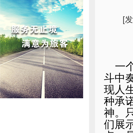
[
一
斗中
现人
种承
神。
们展