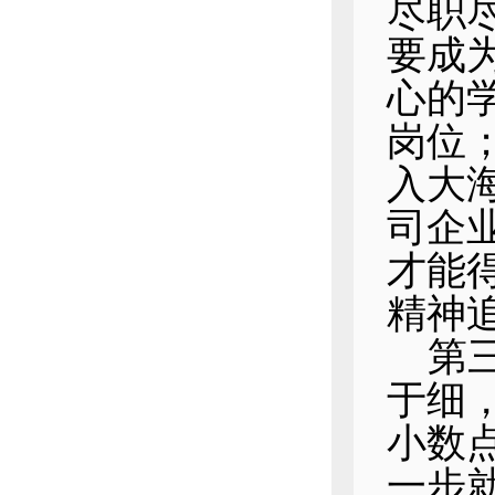
尽职
要成
心的
岗位
入大
司企
才能
精神
第
于细
小数
一步