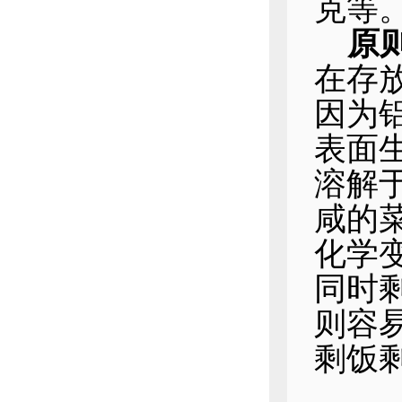
克等
原
在存
因为
表面
溶解
咸的
化学
同时
则容
剩饭