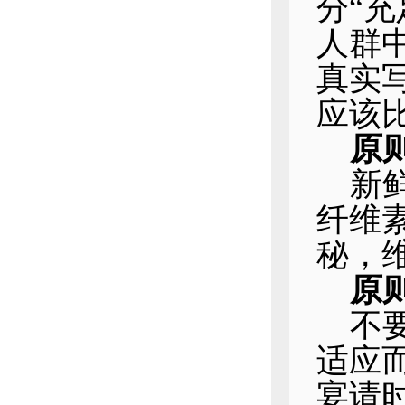
分“
人群
真实
应该
原
新
纤维
秘，
原
不
适应
宴请