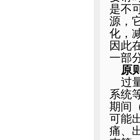
是不
源，
化，
因此
一部
原
过
系统
期间
可能
痛、