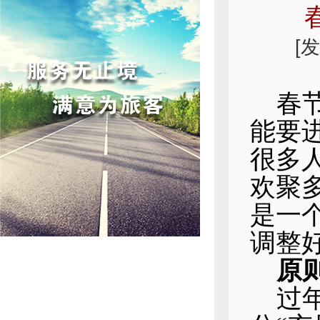
[
春
能要
很多
欢聚
是一
调整
原
过