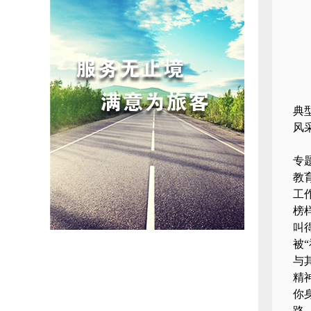
典
风
专
教
工
榜
叫
被
与
精
你
路