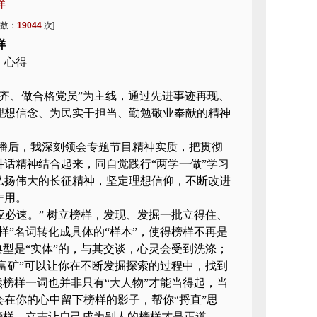
样
次数：
19044
次]
样
》心得
看齐、做合格党员”为主线，通过先进事迹再现、
理想信念、为民实干担当、勤勉敬业奉献的精神
）的首播后，我深刻领会专题节目精神实质，把贯彻
讲话精神结合起来，同自觉践行“两学一做”学习
弘扬伟大的长征精神，坚定理想信仰，不断改进
作用。
其应必速。” 树立榜样，发现、发掘一批立得住、
样”名词转化成具体的“样本”，使得榜样不再是
典型是“实体”的，与其交谈，心灵会受到洗涤；
“富矿”可以让你在不断发掘探索的过程中，找到
然榜样一词也并非只有“大人物”才能当得起，当
在你的心中留下榜样的影子，帮你“捋直”思
榜样，立志让自己成为别人的榜样才是正道。