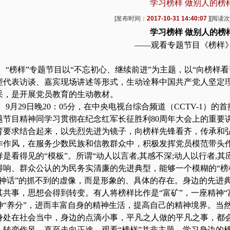
学习榜样 做别人的榜
[发布时间：
2017-10-31 14:40:07
][阅读
学习榜样
做别人的榜
——观看专题节目《榜样
“榜样”专题节目以“不忘初心、继续前进”为主题，以“向榜样
型代表访谈、嘉宾现场讲述等形式，生动诠释中国共产党人坚定
采，是开展党员教育的生动教材。
9月29日晚20：05分，在中央电视台综合频道（CCTV-1
题节目精神同学习贯彻在纪念红军长征胜利80周年大会上的重要
育要求结合起来，以先烈先进为镜子，向榜样先锋看齐，传承和
作作风，在服务少数民族和信教群众中，积极发挥党员模范带头
样是看得见的“模板”。所谓“动人以言者,其感不深;动人以行者,
得响、群众公认的为民务实清廉的先进典型，能够一个模糊的“榜
“神话”的抓不到的虚像，而是形象的、具体的存在。身边的先进
其共事，思想会得到转变。有人将榜样比作是“富矿”，一座精神
神“养分”，进而丰富自身的精神生活，提高自己的精神境界。当
身处在社会当中，身边的点滴小事，平凡之人做的平凡之事，都会
，转变作风，直至走向正途。观看“榜样”并非主题，学习身边的