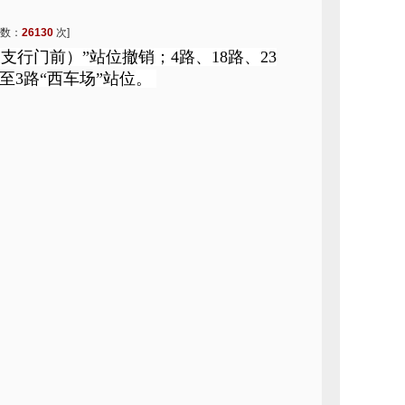
次数：
26130
次]
天支行门前）”站位撤销；
4
路、
18
路、
23
整至
3
路“西车场”站位
。