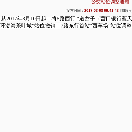
公交站位调整通知
[发布时间：
2017-03-08 09:41:43
][阅读
从
2017
年
3
月
10
日起，
将
5
路西行
“道岔子（营口银行蓝
“环渤海茶叶城”站位撤销；
7
路东行首站“西车场”站位调