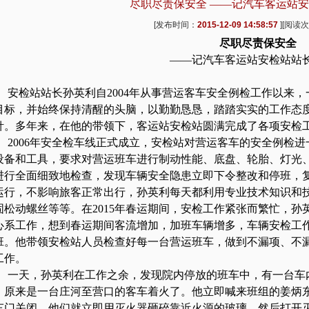
尽职尽责保安全 ——记汽车客运站
[发布时间：
2015-12-09 14:58:57
][阅读
尽职尽责保安全
——记汽车客运站安检站站
安检站站长孙英利自2004年从事营运客车安全例检工作以来，
目标，并始终保持清醒的头脑，以勤勤恳恳，踏踏实实的工作态度
针。多年来，在他的带领下，客运站安检站圆满完成了各项安检
2006年安全检车线正式成立，安检站对营运客车的安全例检
设备和工具，要求对营运班车进行制动性能、底盘、轮胎、灯光
进行全面细致地检查，发现车辆安全隐患立即下令整改和停班，
运行，不影响旅客正常出行，孙英利每天都利用专业技术知识和
固松动螺丝等等。在2015年春运期间，安检工作紧张而繁忙，
心系工作，想到春运期间客流增加，加班车辆增多，车辆安检工
班。他带领安检站人员检查好每一台营运班车，做到不漏项、不
工作。
一天，孙英利在工作之余，发现院内停放的班车中，有一台车
，原来是一台庄河至营口的客车着火了。他立即喊来班组的姜炳
车门关闭，他们就立即用灭火器砸碎靠近火源的玻璃，然后打开