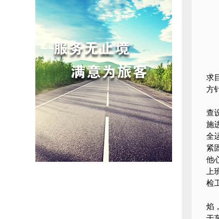
求
方
查
施
全
紧
他
上
检
焰
于