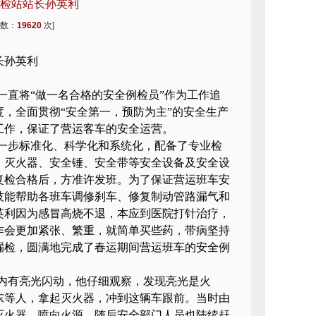
安检站站长孙英利
次数：
19620
次]
长孙英利
一直将“做一名合格的安全例检员”作为工作追
，全面贯彻“安全第一，预防为主”的安全生产
工作，保证了营运客车的安全运营。
进一步标准化、科学化和系统化，配备了专业检
、灭火器、安全锤、安全带等安全设备及安全设
复检合格后，方准许发班。为了保证营运班车安
技能帮助各班车调修刹车、修复制动管路漏气和
孙英利因为感冒高烧不退，本应到医院打针治疗，
作会更加紧张、繁重，就简单买些药，带病坚持
漏检，圆满地完成了春运期间营运班车的安全例
内有亮光闪动，他仔细观察，发现亮光是火
东等人，拿起灭火器，冲到这辆车跟前。当时由
灭火器，喷向火源。随后安全部门人员也陆续赶