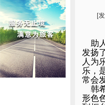
[
助
发扬
人为
乐，
常会
韩
形色