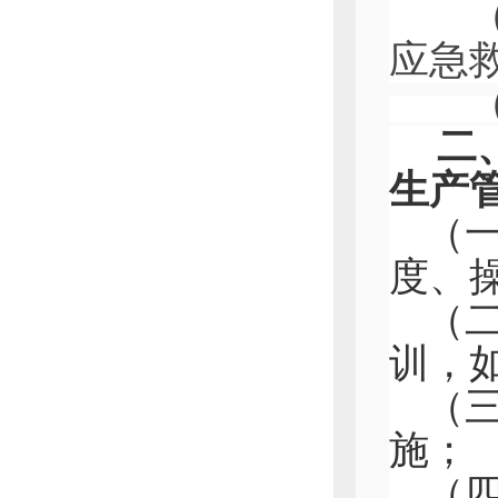
（五
应急
（六
二
生产
（
度、
（
训，
（
施；
（