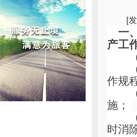
[
一、
产工
（一
（二
作规
（三
施；
（四
时消