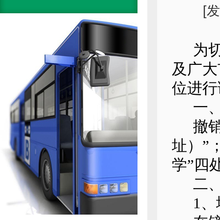
[
为
及广大
位进行
一
撤
址）”
学”四
二
1