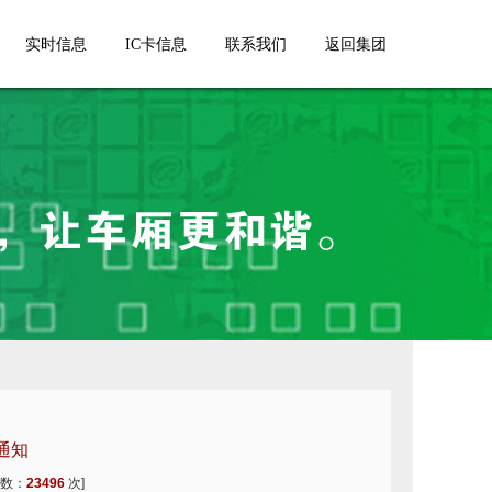
实时信息
IC卡信息
联系我们
返回集团
通知
次数：
23496
次]