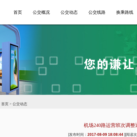
首页
公交概况
公交动态
公交线路
换乘路线
：
首页
> 公交动态
机场240路运营班次调整
[发布时间：
2017-08-09 18:08:44
][阅读