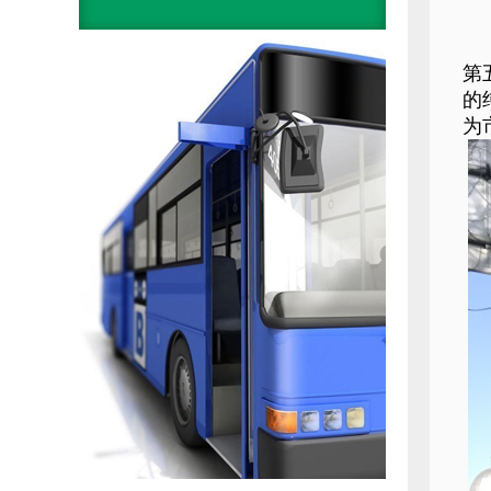
第
的
为