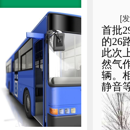
[
首批
的26
此次
然气
辆。
静音