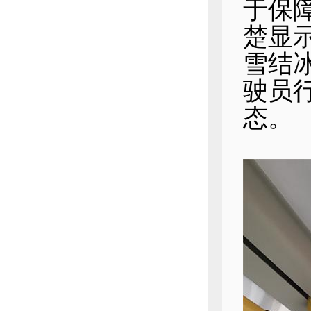
于保
楚显
雪结
驶员
态。